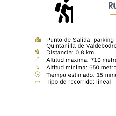

R
Punto de Salida: parking

Quintanilla de Valdebodr

Distancia: 0,8 km
&
Altitud máxima: 710 metr
'
Altitud mínima: 650 metr

Tiempo estimado: 15 min
Tipo de recorrido: lineal
,