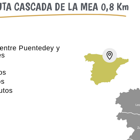
UTA CASCADA DE LA MEA 0,8 Km
 entre Puentedey y
es

os
os
utos