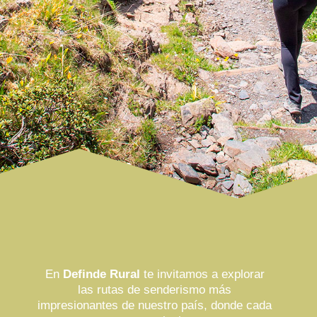
En
Definde Rural
te invitamos a explorar
las rutas de senderismo más
impresionantes de nuestro país, donde cada