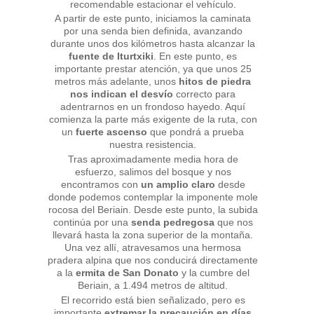
recomendable estacionar el vehículo.
A partir de este punto, iniciamos la caminata
por una senda bien definida, avanzando
durante unos dos kilómetros hasta alcanzar la
fuente de Iturtxiki
. En este punto, es
importante prestar atención, ya que unos 25
metros más adelante, unos
hitos de piedra
nos indican el desvío
correcto para
adentrarnos en un frondoso hayedo. Aquí
comienza la parte más exigente de la ruta, con
un
fuerte ascenso
que pondrá a prueba
nuestra resistencia.
Tras aproximadamente media hora de
esfuerzo, salimos del bosque y nos
encontramos con
un amplio claro
desde
donde podemos contemplar la imponente mole
rocosa del Beriain. Desde este punto, la subida
continúa por una
senda pedregosa
que nos
llevará hasta la zona superior de la montaña.
Una vez allí, atravesamos una hermosa
pradera alpina que nos conducirá directamente
a la
ermita de San Donato
y la cumbre del
Beriain, a 1.494 metros de altitud.
El recorrido está bien señalizado, pero es
importante
extremar la precaución en días