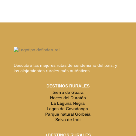
Descubre las mejores rutas de senderismo del país, y
los alojamientos rurales más auténticos.
DESTINOS RURALES
Sierra de Guara
Hoces del Duratón
La Laguna Negra
Lagos de Covadonga
Parque natural Gorbeia
Selva de Irati
+DESTINOS RURALES