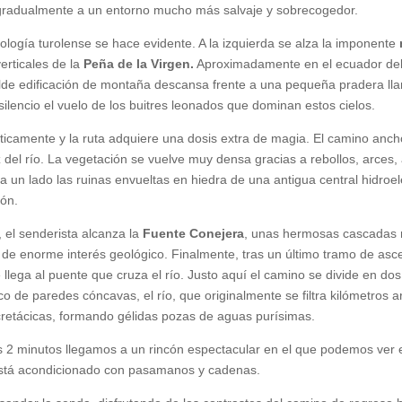
o gradualmente a un entorno mucho más salvaje y sobrecogedor.
eología turolense se hace evidente. A la izquierda se alza la imponente
erticales de la
Peña de la Virgen.
Aproximadamente en el ecuador del 
lde edificación de montaña descansa frente a una pequeña pradera lla
lencio el vuelo de los buitres leonados que dominan estos cielos.
rásticamente y la ruta adquiere una dosis extra de magia. El camino an
 del río. La vegetación se vuelve muy densa gracias a rebollos, arces, 
 un lado las ruinas envueltas en hiedra de una antigua central hidroel
ñón.
 el senderista alcanza la
Fuente Conejera
, unas hermosas cascadas 
os de enorme interés geológico. Finalmente, tras un último tramo de asc
llega al puente que cruza el río. Justo aquí el camino se divide en dos
ico de paredes cóncavas, el río, que originalmente se filtra kilómetros 
cretácicas, formando gélidas pozas de aguas purísimas.
 2 minutos llegamos a un rincón espectacular en el que podemos ver 
está acondicionado con pasamanos y cadenas.