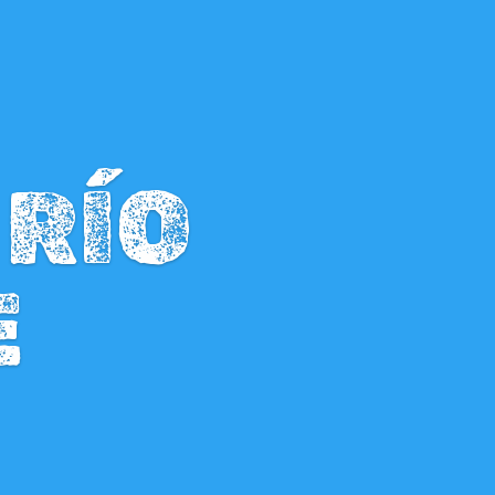
 RÍO
E