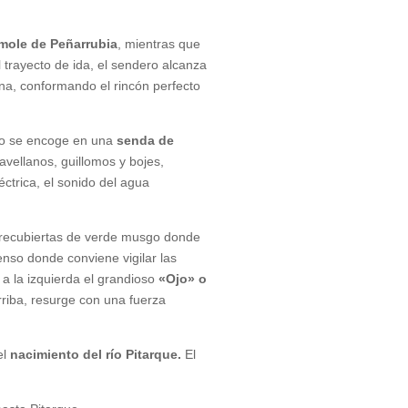
mole de Peñarrubia
, mientras que
trayecto de ida, el sendero alcanza
na, conformando el rincón perfecto
cho se encoge en una
senda de
avellanos, guillomos y bojes,
éctrica, el sonido del agua
recubiertas de verde musgo donde
enso donde conviene vigilar las
 a la izquierda el grandioso
«Ojo» o
arriba, resurge con una fuerza
el
nacimiento del río Pitarque.
El