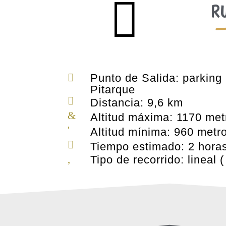

RU
Punto de Salida: parking 

Pitarque

Distancia: 9,6 km
&
Altitud máxima: 1170 met
'
Altitud mínima: 960 metr

Tiempo estimado: 2 hora
Tipo de recorrido: lineal (
,