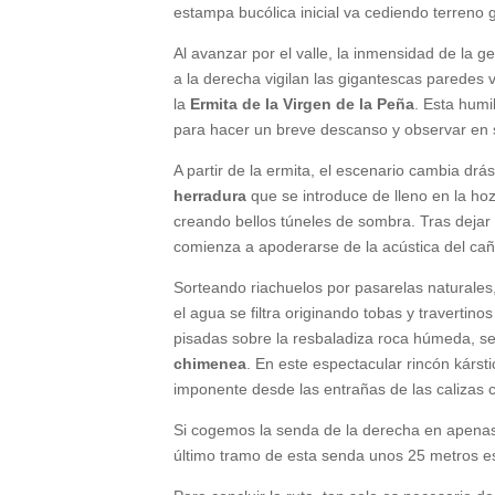
estampa bucólica inicial va cediendo terren
Al avanzar por el valle, la inmensidad de la g
a la derecha vigilan las gigantescas paredes v
la
Ermita de la Virgen de la Peña
. Esta humi
para hacer un breve descanso y observar en si
A partir de la ermita, el escenario cambia d
herradura
que se introduce de lleno en la hoz
creando bellos túneles de sombra. Tras dejar a
comienza a apoderarse de la acústica del ca
Sorteando riachuelos por pasarelas naturales,
el agua se filtra originando tobas y travertin
pisadas sobre la resbaladiza roca húmeda, se 
chimenea
. En este espectacular rincón kárst
imponente desde las entrañas de las calizas 
Si cogemos la senda de la derecha en apenas
último tramo de esta senda unos 25 metros 