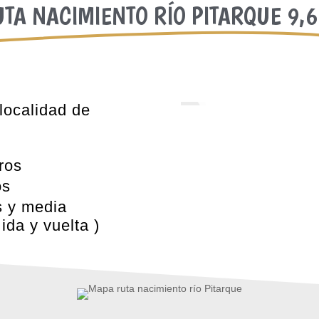
TA NACIMIENTO RÍO PITARQUE 9,

localidad de

ros
os
s y media
 ida y vuelta )