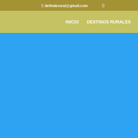
definderural@gmail.com
INICIO
DESTINOS RURALES