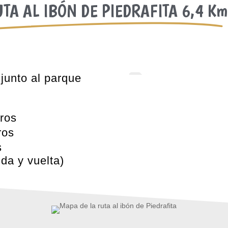
TA AL IBÓN DE PIEDRAFITA 6,4 Km
junto al parque


ros
ros
s
ida y vuelta)