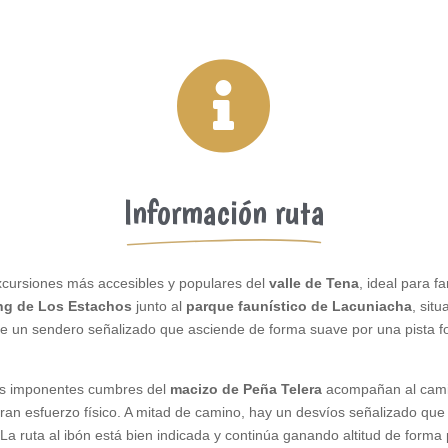

Información ruta
xcursiones más accesibles y populares del
valle de Tena
, ideal para f
ng de Los Estachos
junto al
parque faunístico de Lacuniacha
, sit
te un sendero señalizado que asciende de forma suave por una pista f
 las imponentes cumbres del
macizo de Peña Telera
acompañan al cami
ran esfuerzo físico. A mitad de camino, hay un desvíos señalizado que
a ruta al ibón está bien indicada y continúa ganando altitud de forma