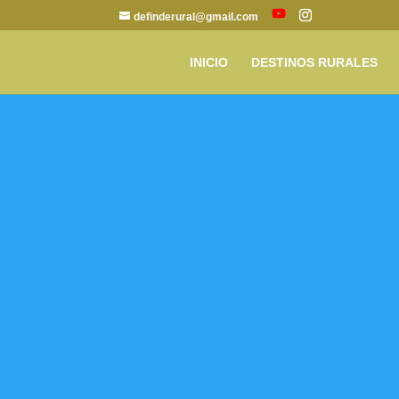
definderural@gmail.com
INICIO
DESTINOS RURALES