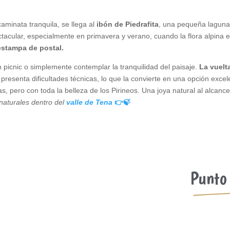
minata tranquila, se llega al
ibón de Piedrafita
, una pequeña laguna 
ctacular, especialmente en primavera y verano, cuando la flora alpina 
estampa de postal.
 picnic o simplemente contemplar la tranquilidad del paisaje.
La vuelta
o presenta dificultades técnicas, lo que la convierte en una opción exc
, pero con toda la belleza de los Pirineos. Una joya natural al alcance
naturales dentro del
valle de Tena
👉🍃
Punto 