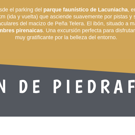
sde el parking del
parque faunístico de Lacuniacha
, e
4 km (ida y vuelta) que asciende suavemente por pistas 
culares del macizo de Peña Telera. El ibón, situado a m
bres pirenaicas
. Una excursión perfecta para disfruta
muy gratificante por la belleza del entorno.
N DE PIEDRA