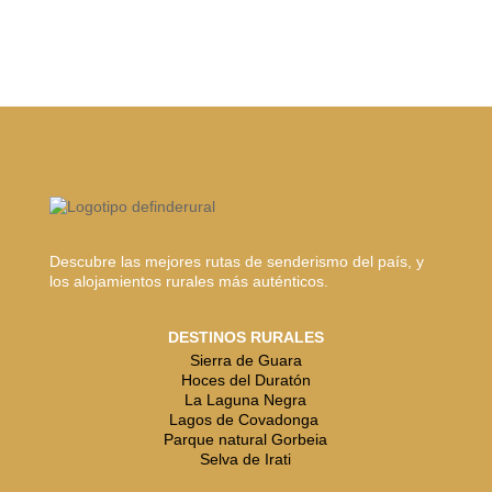
Descubre las mejores rutas de senderismo del país, y
los alojamientos rurales más auténticos.
DESTINOS RURALES
Sierra de Guara
Hoces del Duratón
La Laguna Negra
Lagos de Covadonga
Parque natural Gorbeia
Selva de Irati