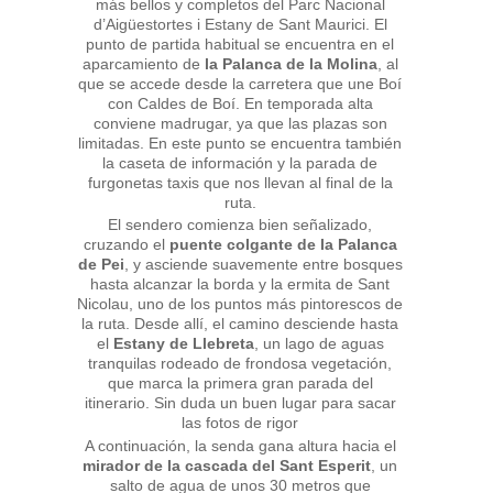
más bellos y completos del Parc Nacional
d’Aigüestortes i Estany de Sant Maurici. El
punto de partida habitual se encuentra en el
aparcamiento de
la Palanca de la Molina
, al
que se accede desde la carretera que une Boí
con Caldes de Boí. En temporada alta
conviene madrugar, ya que las plazas son
limitadas. En este punto se encuentra también
la caseta de información y la parada de
furgonetas taxis que nos llevan al final de la
ruta.
El sendero comienza bien señalizado,
cruzando el
puente colgante de la Palanca
de Pei
, y asciende suavemente entre bosques
hasta alcanzar la borda y la ermita de Sant
Nicolau, uno de los puntos más pintorescos de
la ruta. Desde allí, el camino desciende hasta
el
Estany de Llebreta
, un lago de aguas
tranquilas rodeado de frondosa vegetación,
que marca la primera gran parada del
itinerario. Sin duda un buen lugar para sacar
las fotos de rigor
A continuación, la senda gana altura hacia el
mirador de la cascada del Sant Esperit
, un
salto de agua de unos 30 metros que