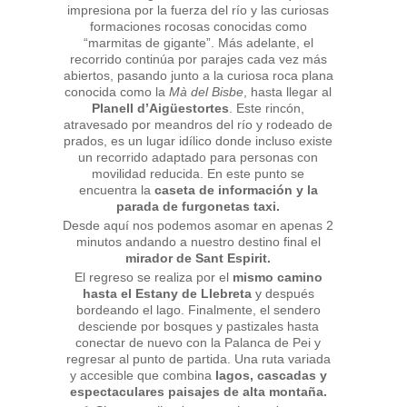
impresiona por la fuerza del río y las curiosas
formaciones rocosas conocidas como
“marmitas de gigante”. Más adelante, el
recorrido continúa por parajes cada vez más
abiertos, pasando junto a la curiosa roca plana
conocida como la
Mà del Bisbe
, hasta llegar al
Planell d’Aigüestortes
. Este rincón,
atravesado por meandros del río y rodeado de
prados, es un lugar idílico donde incluso existe
un recorrido adaptado para personas con
movilidad reducida. En este punto se
encuentra la
caseta de información y la
parada de furgonetas taxi.
Desde aquí nos podemos asomar en apenas 2
minutos andando a nuestro destino final el
mirador de Sant Espirit.
El regreso se realiza por el
mismo camino
hasta el Estany de Llebreta
y después
bordeando el lago. Finalmente, el sendero
desciende por bosques y pastizales hasta
conectar de nuevo con la Palanca de Pei y
regresar al punto de partida. Una ruta variada
y accesible que combina
lagos, cascadas y
espectaculares paisajes de alta montaña.