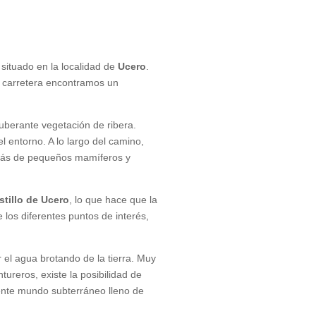
, situado en la localidad de
Ucero
.
la carretera encontramos un
uberante vegetación de ribera.
l entorno. A lo largo del camino,
emás de pequeños mamíferos y
stillo de Ucero
, lo que hace que la
 los diferentes puntos de interés,
el agua brotando de la tierra. Muy
tureros, existe la posibilidad de
ente mundo subterráneo lleno de