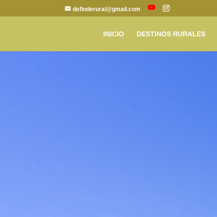
definderural@gmail.com
INICIO
DESTINOS RURALES