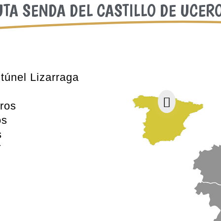
TA SENDA DEL CASTILLO DE UCERO
túnel Lizarraga

ros
os
s
r