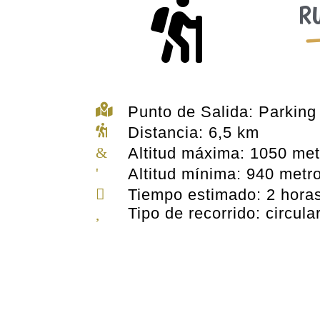

RU

Punto de Salida: Parking 

Distancia: 6,5 km
&
Altitud máxima: 1050 met
'
Altitud mínima: 940 metr

Tiempo estimado: 2 hora
Tipo de recorrido: circula
,