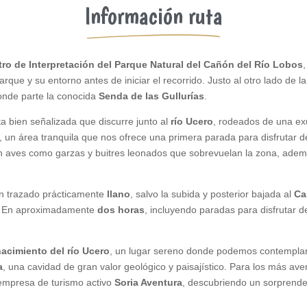
Información ruta
ro de Interpretación del Parque Natural del Cañón del Río Lobos
que y su entorno antes de iniciar el recorrido. Justo al otro lado de 
onde parte la conocida
Senda de las Gullurías
.
a bien señalizada que discurre junto al
río Ucero
, rodeados de una ex
, un área tranquila que nos ofrece una primera parada para disfrutar de
con aves como garzas y buitres leonados que sobrevuelan la zona, ad
un trazado prácticamente
llano
, salvo la subida y posterior bajada al
Ca
. En aproximadamente
dos horas
, incluyendo paradas para disfrutar de
nacimiento del río Ucero
, un lugar sereno donde podemos contemplar 
a
, una cavidad de gran valor geológico y paisajístico. Para los más aven
 empresa de turismo activo
Soria Aventura
, descubriendo un sorprend