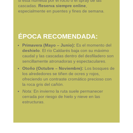
si está húmeda por el rocío o el spray de las
cascadas.
Reserva siempre online
,
especialmente en puentes y fines de semana.
ÉPOCA RECOMENDADA:
Primavera (Mayo – Junio):
Es el momento del
deshielo
. El río Caldarés baja con su máximo
caudal y las cascadas dentro del desfiladero son
sencillamente atronadoras y espectaculares.
Otoño (Octubre – Noviembre):
Los bosques de
los alrededores se tiñen de ocres y rojos,
ofreciendo un contraste cromático precioso con
la roca gris del cañón.
Nota:
En invierno la ruta suele permanecer
cerrada por riesgo de hielo y nieve en las
estructuras.